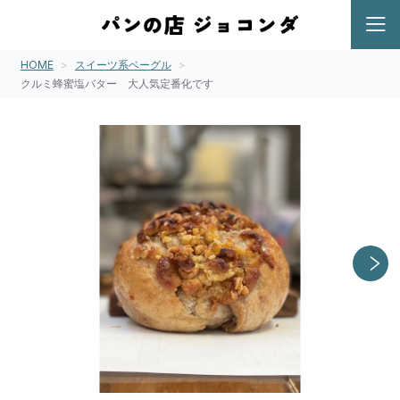
HOME
スイーツ系ベーグル
クルミ蜂蜜塩バター 大人気定番化です