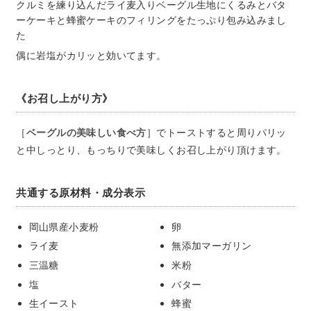
クルミを練り込んだライ麦入りベーグル生地にくるみとバタ
ーケーキと蜂蜜ケーキのフィリングをたっぷり包み込みまし
た
偶に岩塩がカリッと効いてます。
《お召し上がり方》
［
ベーグルの美味しい食べ方
］でトーストすると周りパリッ
と中しっとり、もっちりで美味しくお召し上がり頂けます。
共通する原材料・成分表示
岡山県産小麦粉
卵
ライ麦
無添加マーガリン
三温糖
米粉
塩
バター
生イースト
蜂蜜