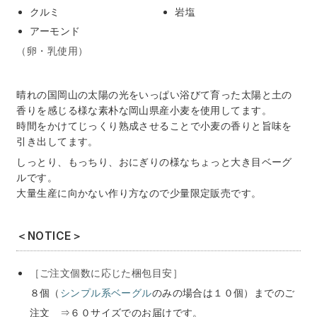
クルミ
岩塩
アーモンド
（卵・乳使用）
晴れの国岡山の太陽の光をいっぱい浴びて育った太陽と土の
香りを感じる様な素朴な岡山県産小麦を使用してます。
時間をかけてじっくり熟成させることで小麦の香りと旨味を
引き出してます。
しっとり、もっちり、おにぎりの様なちょっと大き目ベーグ
ルです。
大量生産に向かない作り方なので少量限定販売です。
＜NOTICE＞
［ご注文個数に応じた梱包目安］
８個（
シンプル系ベーグル
のみの場合は１０個）までのご
注文
⇒６０サイズでのお届けです。