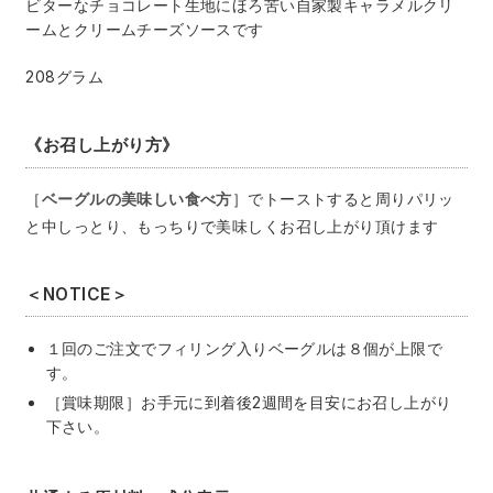
ビターなチョコレート生地にほろ苦い自家製キャラメルクリ
ームとクリームチーズソースです
208グラム
《お召し上がり方》
［
ベーグルの美味しい食べ方
］でトーストすると周りパリッ
と中しっとり、もっちりで美味しくお召し上がり頂けます
＜NOTICE＞
１回のご注文でフィリング入りベーグルは８個が上限で
す。
［賞味期限］お手元に到着後2週間を目安にお召し上がり
下さい。