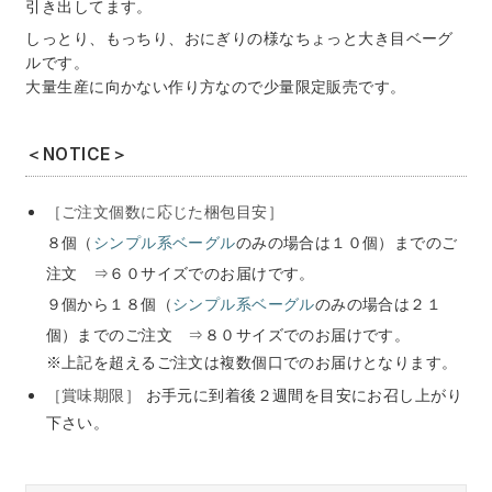
引き出してます。
しっとり、もっちり、おにぎりの様なちょっと大き目ベーグ
ルです。
大量生産に向かない作り方なので少量限定販売です。
＜NOTICE＞
［ご注文個数に応じた梱包目安］
８個（
シンプル系ベーグル
のみの場合は１０個）までのご
注文
⇒６０サイズでのお届けです。
９個から１８個（
シンプル系ベーグル
のみの場合は２１
個）までのご注文
⇒８０サイズでのお届けです。
※上記を超えるご注文は複数個口でのお届けとなります。
［賞味期限］
お手元に到着後２週間を目安にお召し上がり
下さい。