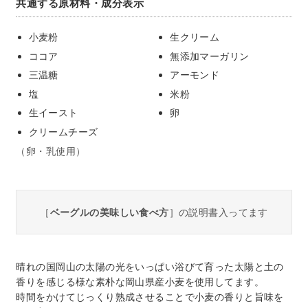
共通する原材料・成分表示
小麦粉
生クリーム
ココア
無添加マーガリン
三温糖
アーモンド
塩
米粉
生イースト
卵
クリームチーズ
（卵・乳使用）
［
ベーグルの美味しい食べ方
］の説明書入ってます
晴れの国岡山の太陽の光をいっぱい浴びて育った太陽と土の
香りを感じる様な素朴な岡山県産小麦を使用してます。
時間をかけてじっくり熟成させることで小麦の香りと旨味を