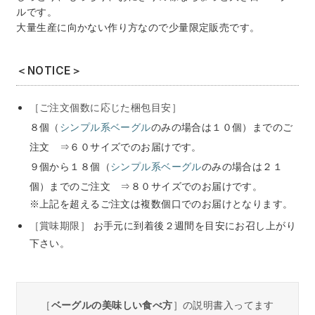
ルです。
大量生産に向かない作り方なので少量限定販売です。
＜NOTICE＞
［ご注文個数に応じた梱包目安］
８個（
シンプル系ベーグル
のみの場合は１０個）までのご
注文
⇒６０サイズでのお届けです。
９個から１８個（
シンプル系ベーグル
のみの場合は２１
個）までのご注文
⇒８０サイズでのお届けです。
※上記を超えるご注文は複数個口でのお届けとなります。
［賞味期限］
お手元に到着後２週間を目安にお召し上がり
下さい。
［
ベーグルの美味しい食べ方
］の説明書入ってます