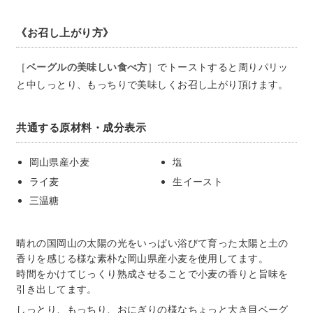
《お召し上がり方》
［
ベーグルの美味しい食べ方
］でトーストすると周りパリッ
と中しっとり、もっちりで美味しくお召し上がり頂けます。
共通する原材料・成分表示
岡山県産小麦
塩
ライ麦
生イースト
三温糖
晴れの国岡山の太陽の光をいっぱい浴びて育った太陽と土の
香りを感じる様な素朴な岡山県産小麦を使用してます。
時間をかけてじっくり熟成させることで小麦の香りと旨味を
引き出してます。
しっとり、もっちり、おにぎりの様なちょっと大き目ベーグ