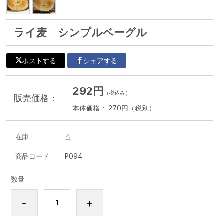
ライ麦 シンプルベーグル
ポストする
シェアする
292円
（税込み）
販売価格：
本体価格： 270円（税別）
在庫
△
商品コード
P094
数量
-
+